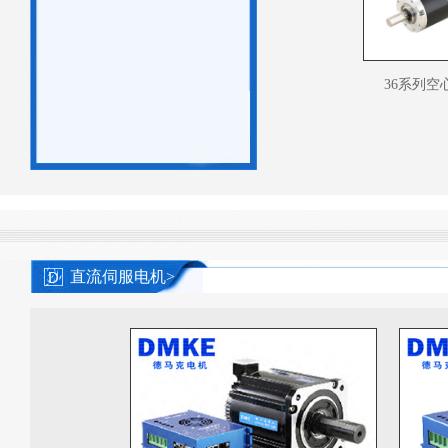
36系列空
直流伺服电机>